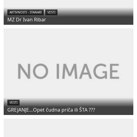
AKTIVNOSTI - STANARI
VESTI
MZ Dr Ivan Ribar
VESTI
GREJANJE…Opet čudna priča ili ŠTA ???