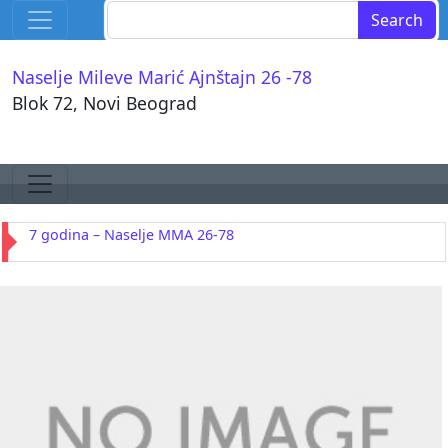
Skip to content
Search for:
Main Navigation
Naselje Mileve Marić Ajnštajn 26 -78
Blok 72, Novi Beograd
Skip to content
Main Navigation
7 godina – Naselje MMA 26-78