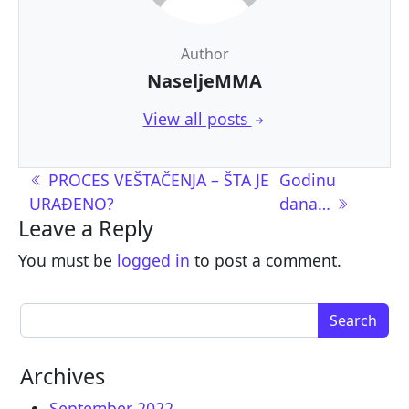
Author
NaseljeMMA
View all posts
Post navigation
PROCES VEŠTAČENJA – ŠTA JE
Godinu
URAĐENO?
dana…
Leave a Reply
You must be
logged in
to post a comment.
Search for:
Archives
September 2022